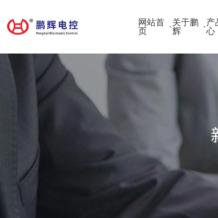
网站首
关于鹏
产
·
·
页
辉
心