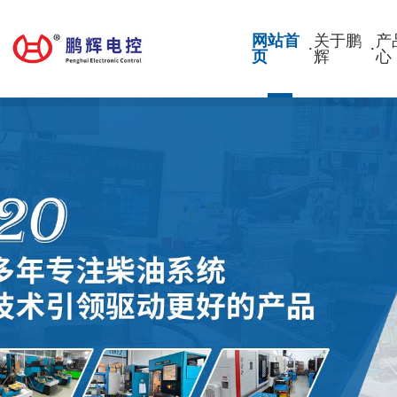
网站首
关于鹏
产
·
·
页
辉
心