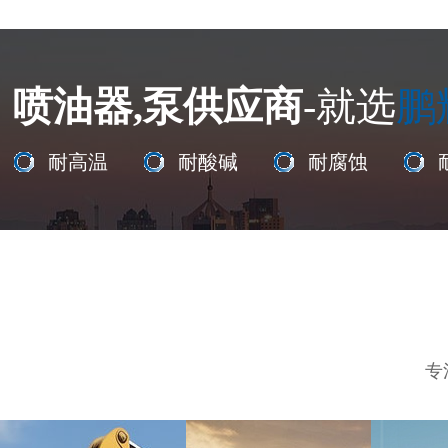
喷油器,泵供应商
-就选
鹏
耐高温
耐酸碱
耐腐蚀
专