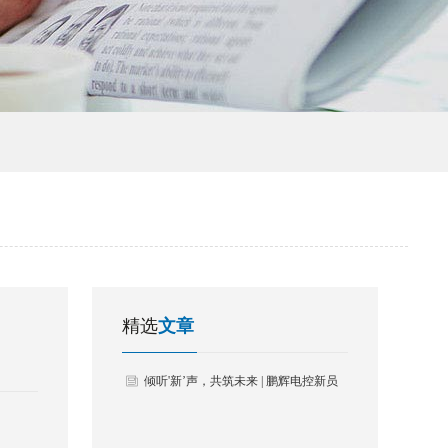
精选
文章
倾听'新’声，共筑未来 | 鹏辉电控新员
工培训暨座谈会圆满落幕