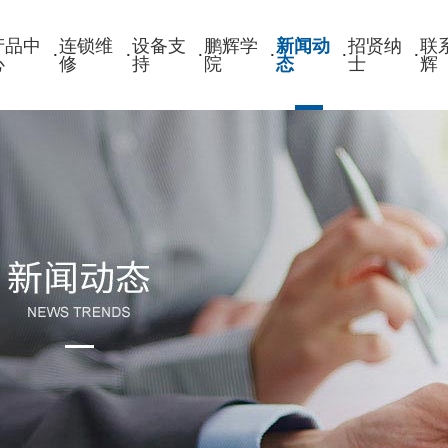
产品中
连锁维
设备支
鹏辉学
新闻动
招贤纳
联
·
·
·
·
·
·
心
修
持
院
态
士
辉