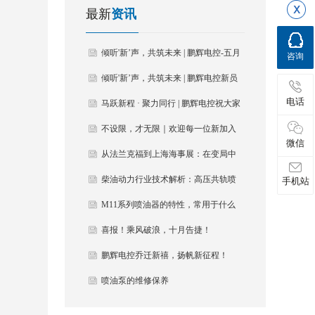
最新
资讯
倾听'新’声，共筑未来 | 鹏辉电控-五月
咨询
份-第二届新员工培训暨座谈会圆满落
倾听'新’声，共筑未来 | 鹏辉电控新员
电话
幕
工培训暨座谈会圆满落幕
马跃新程 · 聚力同行 | 鹏辉电控祝大家
元旦快乐！
不设限，才无限｜欢迎每一位新加入
微信
的鹏辉人
从法兰克福到上海海事展：在变局中
重构认知，在新格局中前行
柴油动力行业技术解析：高压共轨喷
手机站
油器的原理与应用
M11系列喷油器的特性，常用于什么
设备？源头厂家揭秘
喜报！乘风破浪，十月告捷！
鹏辉电控乔迁新禧，扬帆新征程！
喷油泵的维修保养